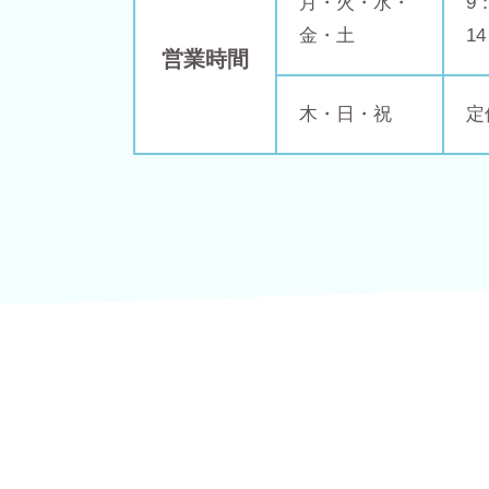
月・火・水・
9
金・土
1
営業時間
木・日・祝
定